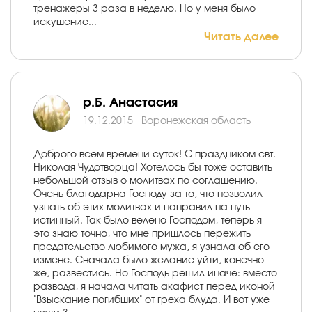
тренажеры 3 раза в неделю. Но у меня было
искушение...
Читать далее
р.Б. Анастасия
19.12.2015
Воронежская область
Доброго всем времени суток! С праздником свт.
Николая Чудотворца! Хотелось бы тоже оставить
небольшой отзыв о молитвах по соглашению.
Очень благодарна Господу за то, что позволил
узнать об этих молитвах и направил на путь
истинный. Так было велено Господом, теперь я
это знаю точно, что мне пришлось пережить
предательство любимого мужа, я узнала об его
измене. Сначала было желание уйти, конечно
же, развестись. Но Господь решил иначе: вместо
развода, я начала читать акафист перед иконой
"Взыскание погибших" от греха блуда. И вот уже