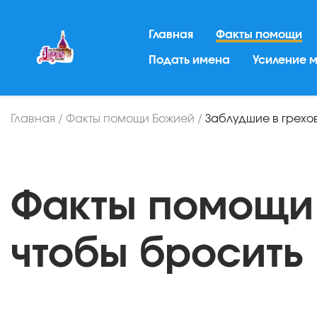
Главная
Факты помощи
Подать имена
Усиление 
Главная
/
Факты помощи Божией
/
Заблудшие в грехо
Факты помощи
чтобы бросить 