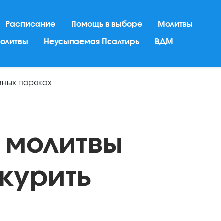
Расписание
Помощь в выборе
Молитвы
молитвы
Неусыпаемая Псалтирь
ВДМ
вных пороках
 молитвы
курить