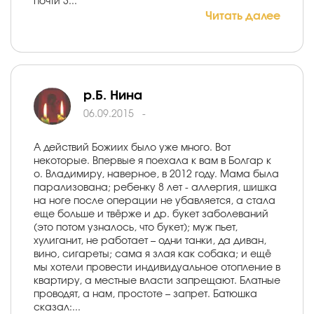
почти 3...
Читать далее
р.Б. Нина
06.09.2015
-
А действий Божиих было уже много. Вот
некоторые. Впервые я поехала к вам в Болгар к
о. Владимиру, наверное, в 2012 году. Мама была
парализована; ребенку 8 лет - аллергия, шишка
на ноге после операции не убавляется, а стала
еще больше и твёрже и др. букет заболеваний
(это потом узналось, что букет); муж пьет,
хулиганит, не работает – одни танки, да диван,
вино, сигареты; сама я злая как собака; и ещё
мы хотели провести индивидуальное отопление в
квартиру, а местные власти запрещают. Блатные
проводят, а нам, простоте – запрет. Батюшка
сказал:...