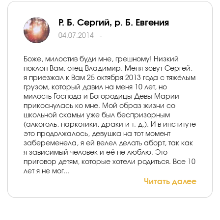
Р. Б. Cергий, р. Б. Евгения
04.07.2014
-
Боже, милостив буди мне, грешному! Низкий
поклон Вам, отец Владимир. Меня зовут Сергей,
я приезжал к Вам 25 октября 2013 года с тяжёлым
грузом, который давил на меня 10 лет, но
милость Господа и Богородицы Девы Марии
прикоснулась ко мне. Мой образ жизни со
школьной скамьи уже был беспризорным
(алкоголь, наркотики, драки и т. д.). И в институте
это продолжалось, девушка на тот момент
забеременела, я ей велел делать аборт, так как
я зависимый человек и её не люблю. Это
приговор детям, которые хотели родиться. Все 10
лет я не мог...
Читать далее