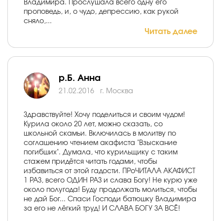
Владимира. Прослушала всего одну его
проповедь, и, о чудо, депрессию, как рукой
сняло,...
Читать далее
р.Б. Анна
21.02.2016
г. Москва
Здравствуйте! Хочу поделиться и своим чудом!
Курила около 20 лет, можно сказать, со
школьной скамьи. Включилась в молитву по
соглашению чтением акафиста "Взыскание
погибших". Думала, что курильщику с таким
стажем придётся читать годами, чтобы
избавиться от этой гадости. ПРоЧИТАЛА АКАФИСТ
1 РАЗ, всего ОДИН РАЗ и слава Богу! Не курю уже
около полугода! Буду продолжать молиться, чтобы
не дай Бог... Спаси Господи батюшку Владимира
за его не лёгкий труд! И СЛАВА БОГУ ЗА ВСЁ!