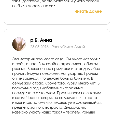
таки "деспотом", часто гневался и у него совсем
не было моральных сил ...
Читать далее
р.Б. Анна
23.03.2016
Республика Алтай
Эта история про моего отца. Он много лет мучил
и себя, и нас. Был крайне агрессивен, обижал
родных. Бесконечные придирки и скандалы без
причин. Будучи помоложе, мог ударить. Причем
он не замечал, что делает больно близким. В
семье жил страх. Кроме того, курил много лет. В
последние годы добавились гаражные
посиделки с алкоголем. Практически не заходил
в храм. Честно говоря, не надеялась, что что-то
изменится, потому что человек уже сложившийся,
предпенсионного возраста. Думала, что
наверно участь наша такая – терпеть. Раньше