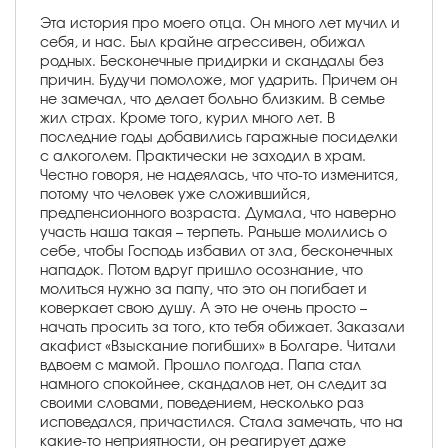
Эта история про моего отца. Он много лет мучил и
себя, и нас. Был крайне агрессивен, обижал
родных. Бесконечные придирки и скандалы без
причин. Будучи помоложе, мог ударить. Причем он
не замечал, что делает больно близким. В семье
жил страх. Кроме того, курил много лет. В
последние годы добавились гаражные посиделки
с алкоголем. Практически не заходил в храм.
Честно говоря, не надеялась, что что-то изменится,
потому что человек уже сложившийся,
предпенсионного возраста. Думала, что наверно
участь наша такая – терпеть. Раньше молились о
себе, чтобы Господь избавил от зла, бесконечных
нападок. Потом вдруг пришло осознание, что
молиться нужно за папу, что это он погибает и
коверкает свою душу. А это не очень просто –
начать просить за того, кто тебя обижает. Заказали
акафист «Взыскание погибших» в Болгаре. Читали
вдвоем с мамой. Прошло полгода. Папа стал
намного спокойнее, скандалов нет, он следит за
своими словами, поведением, несколько раз
исповедался, причастился. Стала замечать, что на
какие-то неприятности, он реагирует даже