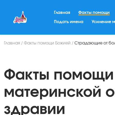
Главная
Факты помощи
Подать имена
Усиление 
Главная
/
Факты помощи Божией
/
Страдающие от бо
Факты помощи
материнской о
здравии