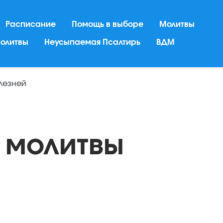
Расписание
Помощь в выборе
Молитвы
молитвы
Неусыпаемая Псалтирь
ВДМ
лезней
 молитвы