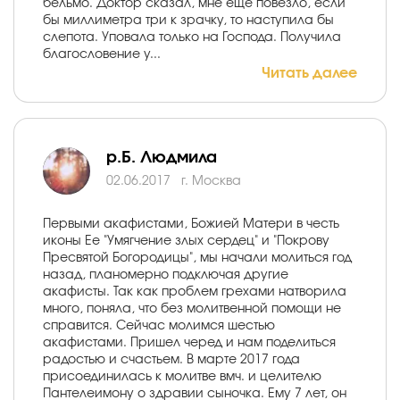
бельмо. Доктор сказал, мне еще повезло, если
бы миллиметра три к зрачку, то наступила бы
слепота. Уповала только на Господа. Получила
благословение у...
Читать далее
р.Б. Людмила
02.06.2017
г. Москва
Первыми акафистами, Божией Матери в честь
иконы Ее "Умягчение злых сердец" и "Покрову
Пресвятой Богородицы", мы начали молиться год
назад, планомерно подключая другие
акафисты. Так как проблем грехами натворила
много, поняла, что без молитвенной помощи не
справится. Сейчас молимся шестью
акафистами. Пришел черед и нам поделиться
радостью и счастьем. В марте 2017 года
присоединилась к молитве вмч. и целителю
Пантелеимону о здравии сыночка. Ему 7 лет, он