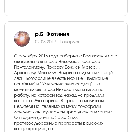
р.Б. Фотиния
02.05.2017
Беларусь
С сентября 2016 года соборно с Болгаром читаю
акафисты святителю Николаю, целителю
Пантелеимону, Покрову Божией Матери,
Архангелу Михаилу. Недавно подключила ещё
два - Богородице в честь икон Её "Взыскание
погибших" и " Умягчение злых сердец". По
молитвам святителя Николая меня взяли на
работу, на которой год назад не продлили
контракт. Это первое. Второе, по молитвам
целителя Пантелеимона мужу подобрали
лечение - он подвержен приступам эпилепсии.
Он годами (больше 20 лет) пил
противосудорожные препараты в высоких
концентрациях, но...