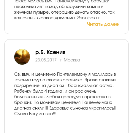
Также молюсь вмч. Пантелеимону: у бабушки
несколько лет назад обнаружили камни в
желчном пузыре, операцию делать опасно, так
как очень высокое давление. Этот факт в...
Читать далее
р.Б. Ксения
23.05.2017
г. Москва
Св. вмч. и целителю Пантелеимону я молилась в
течение года о своем крестнике. Врачи ставили
подозрение на диагноз - бронхиальная астма.
Ребенку было 4 годика, и он рос очень
болезненным - любая простуда перетекала в
бронхит. По молитвам целителя Пантелеимона
диагноз сняли!!! Здоровье сыночка укрепилось!!!
Слава Богу за все!!!