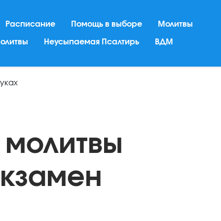
Расписание
Помощь в выборе
Молитвы
молитвы
Неусыпаемая Псалтирь
ВДМ
ауках
 молитвы
экзамен