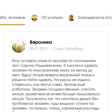
еба, экзамены
Об усопших
Благодарность Бог
Вероника
05.07.2019
г. Санкт-Петербург
Хочу оставить отзыв по молитве по соглашению
прп. Сергию Радонежскому. Я захотела сдавать
экзамен по иностранному языку за месяц до
него. Вдруг почувствовала внутренний позыв и
решила пойти сдавать. На курсы не ходила,
готовилась, как могла сама, притом ещё
работала. Экзамен государственный, списать
нельзя, кроме мозгов ничем больше пользоваться
нельзя. Получилась так, что накопила деньги без
проблем на экзамен, туда входили: оплата за
экзамен, гостиница, поезд, карманные расходы.