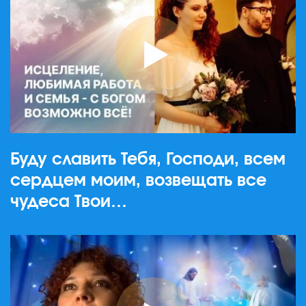
Буду славить Тебя, Господи, всем
сердцем моим, возвещать все
чудеса Твои…