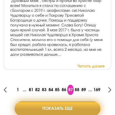
"Духовный маяк", сестры и братья во Христе! Мир
всем! Молиться я стала по соглашению с
г.Болгаром с 2019 г. акафистами: свт.Николаю
Чудотворцу о себе и Покрову Пресвятой
Богородице о дочке. Помощь и поддержку
получала в нужный момент. Слава Богу! Опишу
один яркий случай. В мае 2017 г. была у частицы
мощей свт.Николая Чудотворца в Храме Христа
Спасителя, молила его о помощи для себя (у меня
был кредит, работа нравилась, я работала
воспитательницей 1 кл, всего 2 месяца, но мне не
дали развиваться дальше,...
Читать далее
1
...
81
82
83
84
85
86
87
88
89
...
169
ПОКАЗАТЬ ЕЩЕ