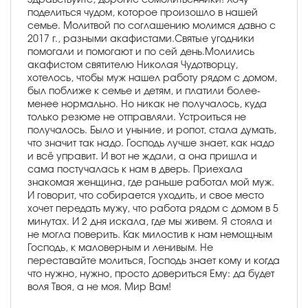
поделиться чудом, которое произошло в нашей
семье. Молитвой по соглашению молимся давно с
2017 г., разными акафистами.Святые угодники
помогали и помогают и по сей день.Молились
акафистом святителю Николая Чудотворцу,
хотелось, чтобы муж нашел работу рядом с домом,
был поближе к семье и детям, и платили более-
менее нормально. Но никак не получалось, куда
только резюме не отправляли. Устроиться не
получалось. Было и уныние, и ропот, стала думать,
что значит так надо. Господь лучше знает, как надо
и всё управит. И вот не ждали, а она пришла и
сама постучалась к нам в дверь. Приехала
знакомая женщина, где раньше работал мой муж.
И говорит, что собирается уходить, и свое место
хочет передать мужу, что работа рядом с домом в 5
минутах. И 2 дня искала, где мы живем. Я стояла и
не могла поверить. Как милостив к нам немощным
Господь, к маловерным и ленивым. Не
переставайте молиться, Господь знает кому и когда
что нужно, нужно, просто довериться Ему: да будет
воля Твоя, а не моя. Мир Вам!