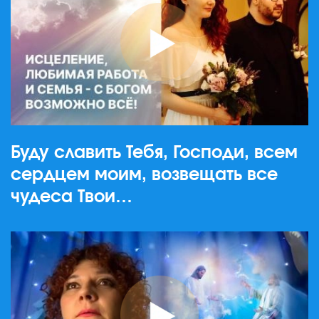
Буду славить Тебя, Господи, всем
сердцем моим, возвещать все
чудеса Твои…