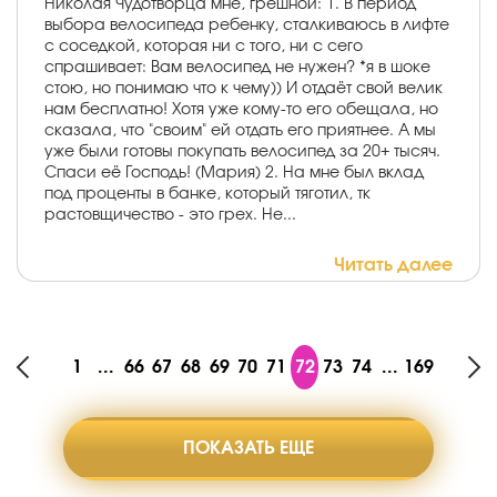
Николая Чудотворца мне, грешной: 1. В период
выбора велосипеда ребенку, сталкиваюсь в лифте
с соседкой, которая ни с того, ни с сего
спрашивает: Вам велосипед не нужен? *я в шоке
стою, но понимаю что к чему)) И отдаёт свой велик
нам бесплатно! Хотя уже кому-то его обещала, но
сказала, что "своим" ей отдать его приятнее. А мы
уже были готовы покупать велосипед за 20+ тысяч.
Спаси её Господь! (Мария) 2. На мне был вклад
под проценты в банке, который тяготил, тк
растовщичество - это грех. Не...
Читать далее
1
...
66
67
68
69
70
71
72
73
74
...
169
ПОКАЗАТЬ ЕЩЕ