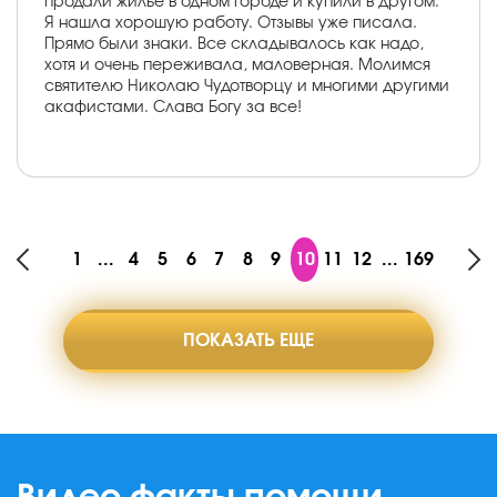
продали жилье в одном городе и купили в другом.
Я нашла хорошую работу. Отзывы уже писала.
Прямо были знаки. Все складывалось как надо,
хотя и очень переживала, маловерная. Молимся
святителю Николаю Чудотворцу и многими другими
акафистами. Слава Богу за все!
1
...
4
5
6
7
8
9
10
11
12
...
169
ПОКАЗАТЬ ЕЩЕ