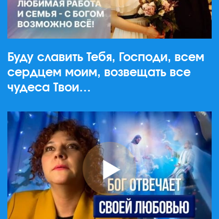
Буду славить Тебя, Господи, всем
сердцем моим, возвещать все
чудеса Твои…