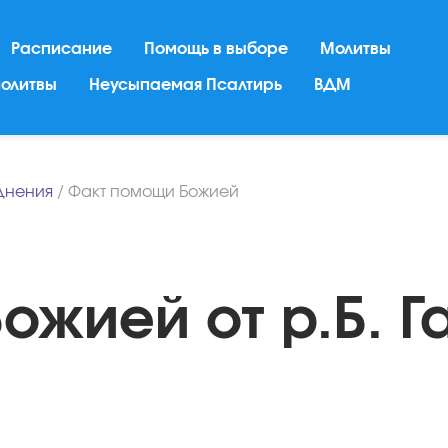
Расписание
Помощь в выборе
Молитвы
молитвы
Неусыпаемая Псалтирь
ВДМ
днения
/
Факт помощи Божией
ожией от р.Б. Г