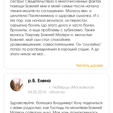
сестры! Свидетельствую о многочисленных фактах
помощи Божией мне и моей семье после начала
чтения молитв по соглашению. Молюсь вмч. и
целителю Пантелеимону о здоровье сыночка. И с
тех пор, как начала молиться, он перестал
серьезно болеть (до этого долго и часто болел,
бронхиты, а еще проблемы с зубиками). Также
молюсь Покрову Божией Матери и, милостью
Божией, мой сын стал спокойнее,
уравновешеннее, самостоятельнее. Он "случайно"
попал по распределению в хороший садик. А до
этого никак не мог...
Читать далее
р.Б. Елена
г. Люберцы (Московская
04.05.2016
область)
Здравствуйте, батюшка Владимир! Хочу поделиться
с вами радостью, как Господь по молитвам Божией
Матери сотворил чудо. Моя дочь познакомилась