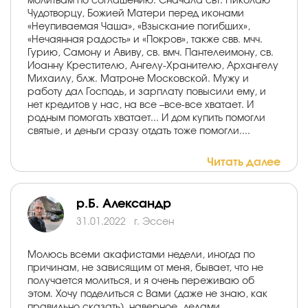
молитвам по соглашению. Сначала свт. Николаю
Чудотворцу, Божией Матери перед иконами
«Неупиваемая Чаша», «Взыскание погибших»,
«Нечаянная радость» и «Покров», также свв. мчч.
Гурию, Самону и Авиву, св. вмч. Пантелеимону, св.
Иоанну Крестителю, Ангелу-Хранителю, Архангелу
Михаилу, блж. Матроне Московской. Мужу и
работу дал Господь, и зарплату повысили ему, и
нет кредитов у нас, на все –все-все хватает. И
родным помогать хватает... И дом купить помогли
святые, и деньги сразу отдать тоже помогли....
Читать далее
р.Б. Александр
31.01.2022
г. Эссен
Молюсь всеми акафистами недели, иногда по
причинам, не зависящим от меня, бывает, что не
получается молиться, и я очень переживаю об
этом. Хочу поделиться с Вами (даже не знаю, как
правильно сказать), наверное, делами,