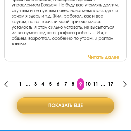
управлением Божьем! Не буду вас утомлять долгим,
скучным и не нужным повествованием: кто я, где я и
зачем я здесь и т.д. Жил, работал, как и все
кругом, но вот в жизни моей приключилась
усталость, я стал сильно уставать, не высыпаться
из-за сумасшедшего графика работы… И я, в
общем, возроптал, особенно по утрам, и роптал
такими...
Читать далее
1
...
3
4
5
6
7
8
9
10
11
...
17
ПОКАЗАТЬ ЕЩЕ