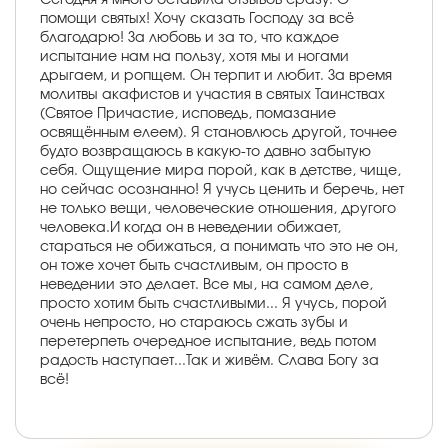
помощи святых! Хочу сказать Господу за всё
благодарю! За любовь и за то, что каждое
испытание нам на пользу, хотя мы и ногами
дрыгаем, и ропщем. Он терпит и любит. За время
молитвы акафистов и участия в святых Таинствах
(Святое Причастие, исповедь, помазание
освящённым елеем). Я становлюсь другой, точнее
будто возвращаюсь в какую-то давно забытую
себя. Ощущение мира порой, как в детстве, чище,
но сейчас осознанно! Я учусь ценить и беречь, нет
не только вещи, человеческие отношения, другого
человека.И когда он в неведении обижает,
стараться не обижаться, а понимать что это не он,
он тоже хочет быть счастливым, он просто в
неведении это делает. Все мы, на самом деле,
просто хотим быть счастливыми... Я учусь, порой
очень непросто, но стараюсь сжать зубы и
перетерпеть очередное испытание, ведь потом
радость наступает...Так и живём. Слава Богу за
всё!