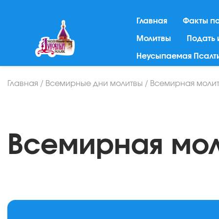
Главная
Факты п
Молитвы
Подать
Неусыпаемая Псалт
Главная
/
Всемирные дни молитвы
/
Всемирная молит
Всемирная мол