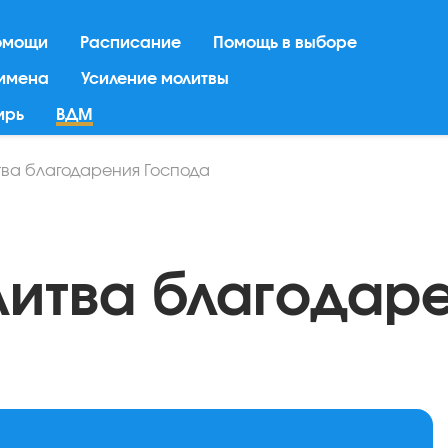
омощи
Расписание
Помощь в выборе
 имена
Усиление молитвы
ирь
ВДМ
ва благодарения Господа
итва благодар