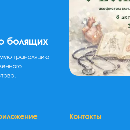
о болящих
ямую трансляцию
венного
стова.
риложение
Контакты