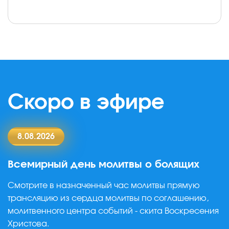
Скоро в эфире
8.08.2026
Всемирный день молитвы о болящих
Смотрите в назначенный час молитвы прямую
трансляцию
из сердца молитвы по соглашению,
молитвенного
центра событий - скита Воскресения
Христова.