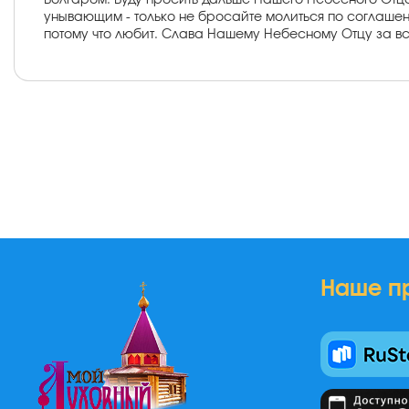
Болгаром. Буду просить дальше Нашего Небесного Отц
унывающим - только не бросайте молиться по соглашени
потому что любит. Слава Нашему Небесному Отцу за вс
Наше п