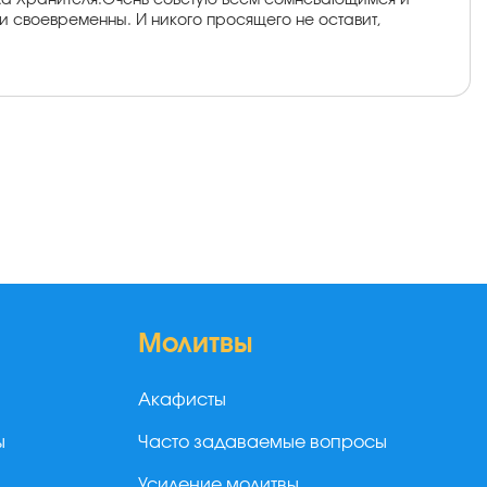
ела Хранителя.Очень советую всем сомневающимся и
и своевременны. И никого просящего не оставит,
Молитвы
Акафисты
ы
Часто задаваемые вопросы
Усиление молитвы