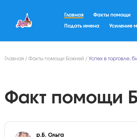
Главная
Факты помощи
Подать имена
Усиление 
Главная
/
Факты помощи Божией
/
Успех в торговле, 
Факт помощи Бо
р.Б. Ольга