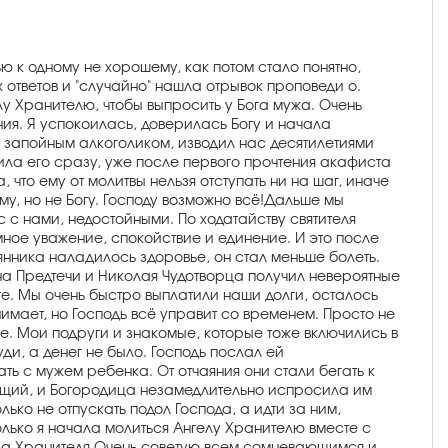
ю к одному не хорошему, как потом стало понятно,
 ответов и "случайно" нашла отрывок проповеди о.
у Хранителю, чтобы выпросить у Бога мужа. Очень
ия. Я успокоилась, доверилась Богу и начала
л запойным алкоголиком, изводил нас десятилетиями
ила его сразу, уже после первого прочтения акафиста
что ему от молитвы нельзя отступать ни на шаг, иначе
ему, но не Богу. Господу возможно всё!Дальше мы
с с нами, недостойными. По ходатайству святителя
ое уважение, спокойствие и единение. И это после
нника наладилось здоровье, он стал меньше болеть.
на Предтечи и Николая Чудотворца получил невероятные
е. Мы очень быстро выплатили наши долги, осталось
онимает, но Господь всё управит со временем. Просто не
шне. Мои подруги и знакомые, которые тоже включились в
и, а денег не было. Господь послал ей
ать с мужем ребенка. От отчаяния они стали бегать к
пающий, и Богородица незамедлительно испросила им
ько не отпускать подол Господа, а идти за ним,
олько я начала молиться Ангелу Хранителю вместе с