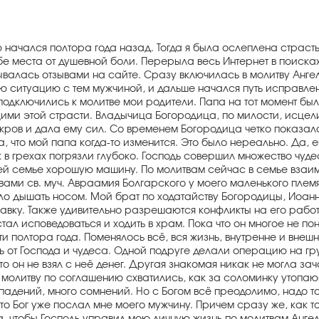
 начался полтора года назад. Тогда я была ослеплена страсть
ебе места от душевной боли. Перерыла весь Интернет в поисках
ывалась отзывами на сайте. Сразу включилась в молитву Ангел
ю ситуацию с тем мужчиной, и дальше начался путь исправлен
подключились к молитве мои родители. Папа на тот момент бы
ими этой страсти. Владычица Богородица, по милости, исцел
кров и дала ему сил. Со временем Богородица четко показала, 
ла, что мой папа когда-то изменится. Это было нереально. Да, 
 в грехах погрязли глубоко. Господь совершил множество чуде
й семье хорошую машину. По молитвам сейчас в семье взаимн
ами св. муч. Авраамия Болгарского у моего маленького племя
ло дышать носом. Мой брат по ходатайству Богородицы, Иоан
вку. Также удивительно разрешаются конфликты на его работ
стал исповедоваться и ходить в храм. Пока что он многое не п
ти полтора года. Поменялось всё, вся жизнь, внутренне и вне
 от Господа и чудеса. Одной подруге делали операцию на груд
о он не взял с неё денег. Другая знакомая никак не могла зач
 За молитву по соглашению схватились, как за соломинку уто
адений, много сомнений. Но с Богом всё преодолимо, надо тол
что Бог уже послал мне моего мужчину. Причем сразу же, как т