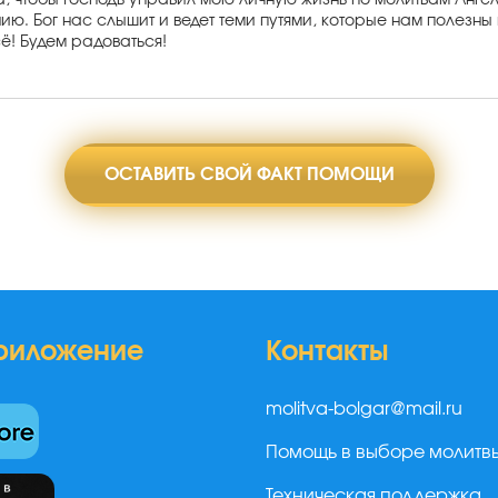
а, чтобы Господь управил мою личную жизнь по молитвам Анг
ю. Бог нас слышит и ведет теми путями, которые нам полезны 
ё! Будем радоваться!
ОСТАВИТЬ СВОЙ ФАКТ ПОМОЩИ
риложение
Контакты
molitva-bolgar@mail.ru
Помощь в выборе молитв
Техническая поддержка