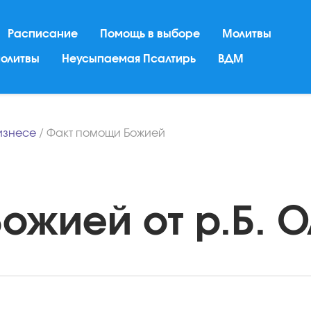
Расписание
Помощь в выборе
Молитвы
молитвы
Неусыпаемая Псалтирь
ВДМ
бизнесе
/
Факт помощи Божией
жией от р.Б. Ол