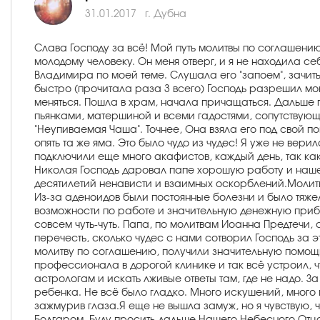
31.01.2017
г. Дубна
Слава Господу за всё! Мой путь молитвы по соглашению
молодому человеку. Он меня отверг, и я не находила с
Владимира по моей теме. Слушала его "запоем", зачит
быстро (прочитала раза 3 всего) Господь разрешил мо
меняться. Пошла в храм, начала причащаться. Дальше 
пьянками, матершиной и всеми гадостями, сопутствующ
"Неупиваемая Чаша". Точнее, Она взяла его под свой по
опять та же яма. Это было чудо из чудес! Я уже не вери
подключили еще много акафистов, каждый день, так как
Николая Господь даровал папе хорошую работу и наше
десятилетий ненависти и взаимных оскорблений.Молитв
Из-за аденоидов были постоянные болезни и было тяже
возможности по работе и значительную денежную приба
совсем чуть-чуть. Папа, по молитвам Иоанна Предтечи, 
перечесть, сколько чудес с нами сотворил Господь за э
молитву по соглашению, получили значительную помощь
профессионала в дорогой клинике и так всё устроил, чт
астрологам и искать лживые ответы там, где не надо.
ребенка. Не всё было гладко. Много искушений, много п
зажмурив глаза.Я еще не вышла замуж, но я чувствую, 