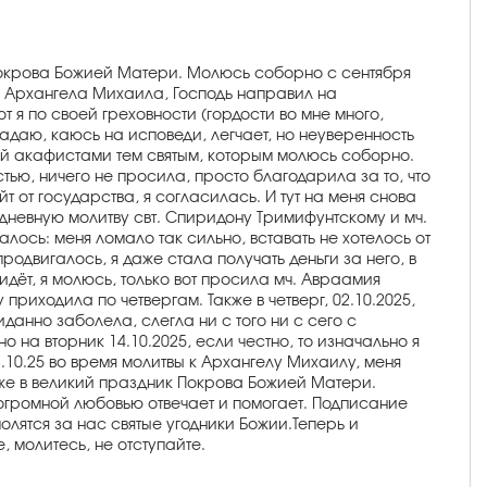
 Покрова Божией Матери. Молюсь соборно с сентября
м Архангела Михаила, Господь направил на
т я по своей греховности (гордости во мне много,
падаю, каюсь на исповеди, легчает, но неуверенность
ней акафистами тем святым, которым молюсь соборно.
ью, ничего не просила, просто благодарила за то, что
 от государства, я согласилась. И тут на меня снова
дневную молитву свт. Спиридону Тримифунтскому и мч.
ось: меня ломало так сильно, вставать не хотелось от
родвигалось, я даже стала получать деньги за него, в
идёт, я молюсь, только вот просила мч. Авраамия
приходила по четвергам. Также в четверг, 02.10.2025,
иданно заболела, слегла ни с того ни с сего с
на вторник 14.10.2025, если честно, то изначально я
.10.25 во время молитвы к Архангелу Михаилу, меня
кже в великий праздник Покрова Божией Матери.
 огромной любовью отвечает и помогает. Подписание
олятся за нас святые угодники Божии.Теперь и
, молитесь, не отступайте.