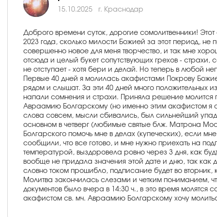
15.10.2025
г. Краснодар
Доброго времени суток, дорогие сомолитвенники! Это
2023 года, сколько милости Божией за этот период, н
совершенно новое для меня творчество, и так мне хорошо
отсюда и целый букет сопутствующих грехов - страхи, 
не отступает - хотя бери и делай. Но теперь в любой 
Первые 40 дней я молилась акафистами Покрову Божией 
рядом и слышат. За эти 40 дней много положительных и
напали сомнения и страхи. Приняла решение молится п
Авраамию Болгарскому (но именно этим акафистом я соб
слова совсем, мысли сбивались, был сильнейший упадок 
основном в четверг (любимые святые блж. Матрона Моск
Болгарского помочь мне в делах (купеческих), если мне
сообщили, что все готово, и мне нужно приехать на подп
температурой, выздоровела ровно через 3 дня, как буд
вообще не придала значения этой дате и дню, так как 
словно током прошибло, подписание будет во вторник,
Молитва закончилась слезами и четким пониманием, чт
документов было вчера в 14:30 ч., в это время молятс
акафистом св. мч. Авраамию Болгарскому хочу молиться 