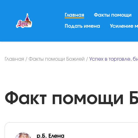
Главная
Факты помощи
Подать имена
Усиление 
Главная
/
Факты помощи Божией
/
Успех в торговле, 
Факт помощи Бо
р.Б. Елена