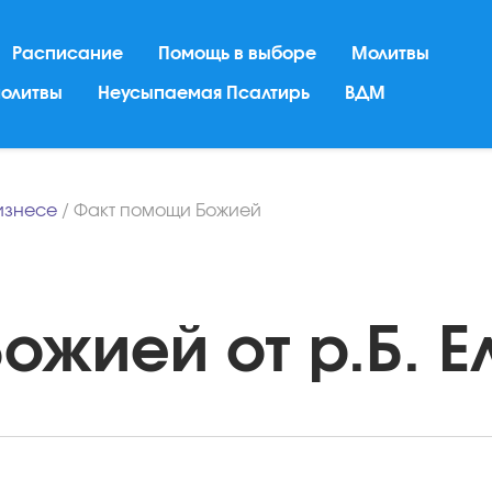
Расписание
Помощь в выборе
Молитвы
молитвы
Неусыпаемая Псалтирь
ВДМ
бизнесе
/
Факт помощи Божией
жией от р.Б. Ел