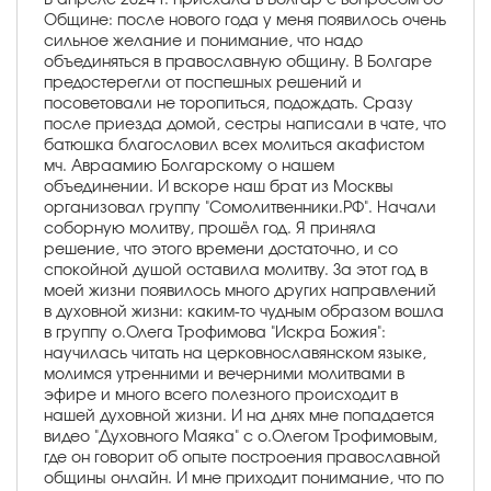
Общине: после нового года у меня появилось очень
сильное желание и понимание, что надо
объединяться в православную общину. В Болгаре
предостерегли от поспешных решений и
посоветовали не торопиться, подождать. Сразу
после приезда домой, сестры написали в чате, что
батюшка благословил всех молиться акафистом
мч. Авраамию Болгарскому о нашем
объединении. И вскоре наш брат из Москвы
организовал группу "Сомолитвенники.РФ". Начали
соборную молитву, прошёл год. Я приняла
решение, что этого времени достаточно, и со
спокойной душой оставила молитву. За этот год в
моей жизни появилось много других направлений
в духовной жизни: каким-то чудным образом вошла
в группу о.Олега Трофимова "Искра Божия":
научилась читать на церковнославянском языке,
молимся утренними и вечерними молитвами в
эфире и много всего полезного происходит в
нашей духовной жизни. И на днях мне попадается
видео "Духовного Маяка" с о.Олегом Трофимовым,
где он говорит об опыте построения православной
общины онлайн. И мне приходит понимание, что по