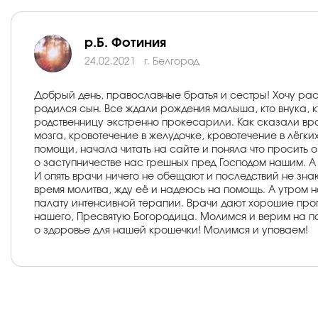
р.Б. Фотиния
24.02.2021
г. Белгород
Добрый день, православные братья и сестры! Хочу ра
родился сын. Все ждали рождения малыша, кто внука, к
родственницу экстренно прокесарили. Как сказали вр
мозга, кровотечение в желудочке, кровотечение в лёгк
помощи, начала читать на сайте и поняла что просить
о заступничестве нас грешных пред Господом нашим. А
И опять врачи ничего не обещают и последствий не знаю
время молитва, жду её и надеюсь на помощь. А утром н
палату интенсивной терапии. Врачи дают хорошие про
нашего, Пресвятую Богородица. Молимся и верим на п
о здоровье для нашей крошечки! Молимся и уповаем!