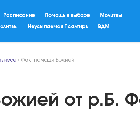
Расписание
Помощь в выборе
Молитвы
молитвы
Неусыпаемая Псалтирь
ВДМ
бизнесе
/
Факт помощи Божией
ожией от р.Б. 