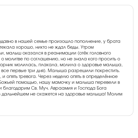
едавно в нашей семье произошло пополнение, у брата
текала хорошо, никто не ждал беды. Утром
и, малыш оказался в реанимации (отёк головного
 о молитве по соглашению, но не знала кого просить о
вторник молилась, плакала, молила о здоровье малыша,
а все первые три дня). Малыша разрешили покрестить.
 и опять тревога. Через неделю опять в определённое
 с Божьей помощью, нашу мамочку и малыша перевели в
и благодарим Св. Муч. Авраамия и Господа Бога
 в дальнейшем не скажется на здоровье малыша! Молим