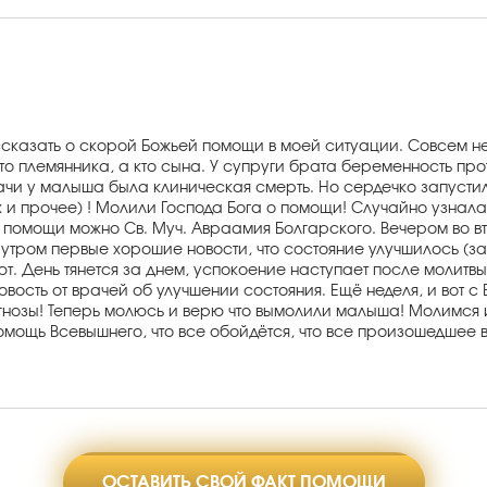
ссказать о скорой Божьей помощи в моей ситуации. Совсем н
то племянника, а кто сына. У супруги брата беременность про
ачи у малыша была клиническая смерть. Но сердечко запустил
их и прочее) ! Молили Господа Бога о помощи! Случайно узнала
 о помощи можно Св. Муч. Авраамия Болгарского. Вечером во 
 утром первые хорошие новости, что состояние улучшилось (з
т. День тянется за днем, успокоение наступает после молитвы,
овость от врачей об улучшении состояния. Ещё неделя, и вот
гнозы! Теперь молюсь и верю что вымолили малыша! Молимся 
омощь Всевышнего, что все обойдётся, что все произошедшее
ОСТАВИТЬ СВОЙ ФАКТ ПОМОЩИ