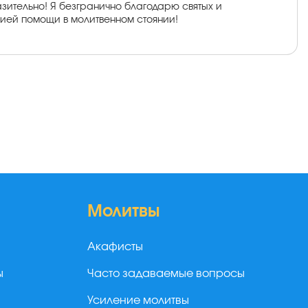
азительно! Я безгранично благодарю святых и
ией помощи в молитвенном стоянии!
Молитвы
Акафисты
ы
Часто задаваемые вопросы
Усиление молитвы