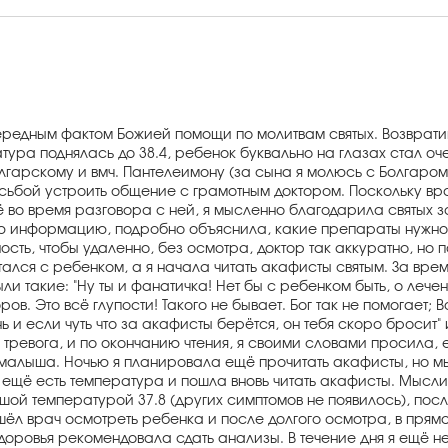
ередным фактом Божией помощи по молитвам святых. Возвративш
атура поднялась до 38.4, ребенок буквально на глазах стал о
гарскому и вмч. Пантелеимону (за сына я молюсь с Болгаром 
сьбой устроить общение с грамотным доктором. Поскольку вр
ё во время разговора с ней, я мысленно благодарила святых з
 информацию, подробно объяснила, какие препараты нужно и 
ность, чтобы удаленно, без осмотра, доктор так аккуратно, н
тался с ребенком, а я начала читать акафисты святым. За врем
ли такие: "Ну ты и фанатичка! Нет бы с ребенком быть, о лече
в. Это всё глупости! Такого не бывает. Бог так не помогает; В
и если чуть что за акафисты берётся, он тебя скоро бросит" 
тревога, и по окончанию чтения, я своими словами просила, е
 малыша. Ночью я планировала ещё прочитать акафисты, но м
ка ещё есть температура и пошла вновь читать акафисты. Мысли
шой температурой 37.8 (других симптомов не появилось), пос
шёл врач осмотреть ребенка и после долгого осмотра, в пря
доровья рекомендовала сдать анализы. В течение дня я ещё н