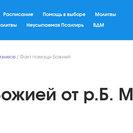
Расписание
Помощь в выборе
Молитвы
молитвы
Неусыпаемая Псалтирь
ВДМ
бизнесе
/
Факт помощи Божией
ожией от р.Б. 