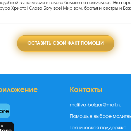
й подобной выше мысли в голове больше не появлялось. Это пор
уса Христа! Слава Богу все! Мир вам, братья и сестры и Бож
ОСТАВИТЬ СВОЙ ФАКТ ПОМОЩИ
риложение
Контакты
molitva-bolgar@mail.ru
Помощь в выборе молитв
Техническая поддержка