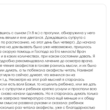
ись с сыном (1г.8 м.) с прогулки, обнаружила у него
чень вялым и еле двигался. Дождавшись супруга с
по расписанию, но этот день был четверг). До начала
ача на дом вызвать было уже невозможно, пришлось
а скорую помощь и Господа за Его милость! Врач
в каких количествах, при каком состоянии давать. Я
о подробно рекомендовала лечение до осмотра врача.
я чтения акафистов в голове роились мысли, и их было
нии думать, а ты побежала акафисты читать; Наивная!
от муж-то сейчас думает, что женился он на
и т.д. Несмотря на этот рой мыслей я старалась
сли есть воля Божья, то исцелить ребенка, или же дать
ы с супругом и ребенок крепко уснули и проспали всю
 снова начали одолевать. Но я старалась думать только
ле завтрака температура стала ещё меньше и к обеду
мом смысле развела руками и сказала: ребенок
есколько раз читала акафисты, уже с благодарностью