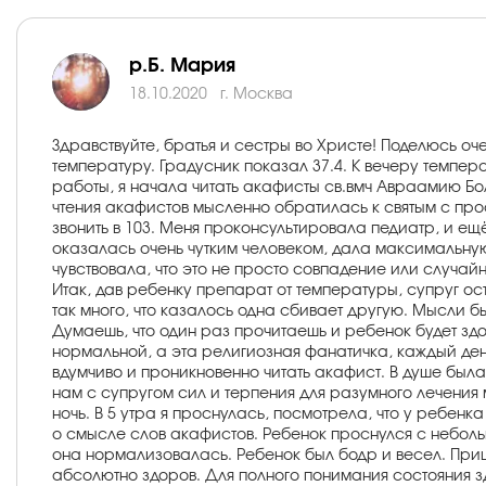
р.Б. Мария
18.10.2020
г. Москва
Здравствуйте, братья и сестры во Христе! Поделюсь оч
температуру. Градусник показал 37.4. К вечеру темпер
работы, я начала читать акафисты св.вмч Авраамию Бол
чтения акафистов мысленно обратилась к святым с про
звонить в 103. Меня проконсультировала педиатр, и ещ
оказалась очень чутким человеком, дала максимальную
чувствовала, что это не просто совпадение или случай
Итак, дав ребенку препарат от температуры, супруг ос
так много, что казалось одна сбивает другую. Мысли бы
Думаешь, что один раз прочитаешь и ребенок будет здоро
нормальной, а эта религиозная фанатичка, каждый день 
вдумчиво и проникновенно читать акафист. В душе была 
нам с супругом сил и терпения для разумного лечения
ночь. В 5 утра я проснулась, посмотрела, что у ребен
о смысле слов акафистов. Ребенок проснулся с неболь
она нормализовалась. Ребенок был бодр и весел. При
абсолютно здоров. Для полного понимания состояния з