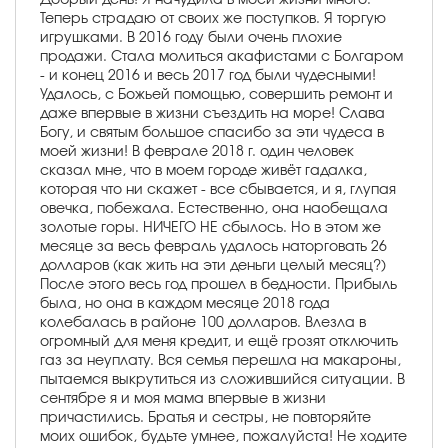
Теперь страдаю от своих же поступков. Я торгую
игрушками. В 2016 году были очень плохие
продажи. Стала молиться акафистами с Болгаром
- и конец 2016 и весь 2017 год были чудесными!
Удалось, с Божьей помощью, совершить ремонт и
даже впервые в жизни съездить на море! Слава
Богу, и святым большое спасибо за эти чудеса в
моей жизни! В феврале 2018 г. один человек
сказал мне, что в моем городе живёт гадалка,
которая что ни скажет - все сбывается, и я, глупая
овечка, побежала. Естественно, она наобещала
золотые горы. НИЧЕГО НЕ сбылось. Но в этом же
месяце за весь февраль удалось наторговать 26
долларов (как жить на эти деньги целый месяц?)
После этого весь год прошел в бедности. Прибыль
была, но она в каждом месяце 2018 года
колебалась в районе 100 долларов. Влезла в
огромный для меня кредит, и ещё грозят отключить
газ за неуплату. Вся семья перешла на макароны,
пытаемся выкрутиться из сложившийся ситуации. В
сентябре я и моя мама впервые в жизни
причастились. Братья и сестры, не повторяйте
моих ошибок, будьте умнее, пожалуйста! Не ходите