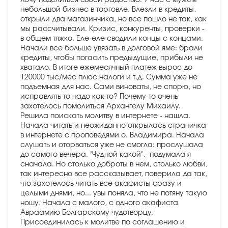
небольшой бизнес в торговле. Влезли в кредиты,
открыли два магазинчика, но все пошло не так, как
мы рассчитывали. Кризис, конкуренты, проверки -
в общем тяжко. Еле-еле сводили концы с концами.
Начали все больше увязать в долговой яме: брали
кредиты, чтобы погасить предыдущие, прибыли не
хватало. В итоге ежемесячный платеж вырос до
120000 тыс/мес плюс налоги и т.д. Сумма уже не
подъемная для нас. Сами виноваты, не спорю, но
исправлять то надо как-то? Почему-то очень
захотелось помолиться Архангелу Михаилу.
Решила поискать молитву в интернете - нашла.
Начала читать и неожиданно открылась страничка
в интернете с проповедями о. Владимира. Начала
слушать и оторваться уже не смогла: прослушала
до самого вечера. "Чудной какой",- подумала я
сначала. Но столько доброты в нем, столько любви,
так интересно все рассказывает, поверила да так,
что захотелось читать все акафисты сразу и
целыми днями, но... увы поняла, что не потяну такую
ношу. Начала с малого, с одного акафиста
Авраамию Болгарскому чудотворцу.
Присоединилась к молитве по соглашению и