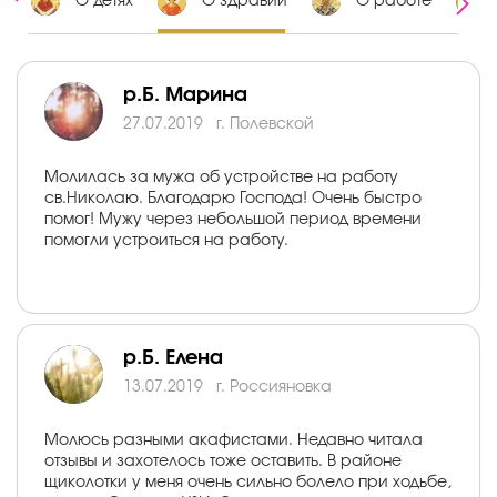
е
О детях
О здравии
О работе
р.Б. Марина
27.07.2019
г. Полевской
Молилась за мужа об устройстве на работу
св.Николаю. Благодарю Господа! Очень быстро
помог! Мужу через небольшой период времени
помогли устроиться на работу.
р.Б. Елена
13.07.2019
г. Россияновка
Молюсь разными акафистами. Недавно читала
отзывы и захотелось тоже оставить. В районе
щиколотки у меня очень сильно болело при ходьбе,