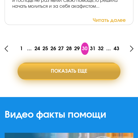
и Господь не раз являл Свою помощь,то решила
начать молиться и за себя акафистом...
Читать далее
1
...
24
25
26
27
28
29
30
31
32
...
43
ПОКАЗАТЬ ЕЩЕ
Видео факты помощи