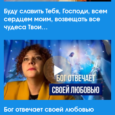
Буду славить Тебя, Господи, всем
сердцем моим, возвещать все
чудеса Твои…
Бог отвечает своей любовью