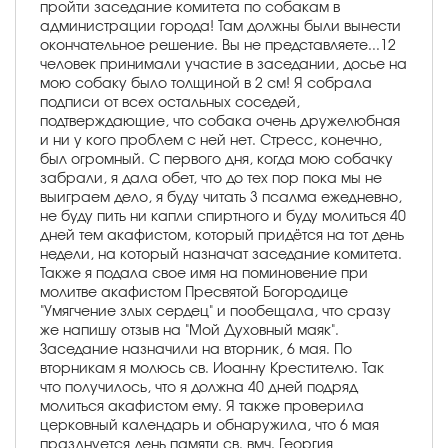
пройти заседание комитета по собакам в
администрации города! Там должны были вынести
окончательное решение. Вы не представляете...12
человек принимали участие в заседании, досье на
мою собаку было толщиной в 2 см! Я собрала
подписи от всех остальных соседей,
подтверждающие, что собака очень дружелюбная
и ни у кого проблем с ней нет. Стресс, конечно,
был огромный. С первого дня, когда мою собачку
забрали, я дала обет, что до тех пор пока мы не
выиграем дело, я буду читать 3 псалма ежедневно,
не буду пить ни капли спиртного и буду молиться 40
дней тем акафистом, который придётся на тот день
недели, на который назначат заседание комитета.
Также я подала свое имя на поминовение при
молитве акафистом Пресвятой Богородице
"Умягчение злых сердец" и пообещала, что сразу
же напишу отзыв на "Мой Духовный маяк".
Заседание назначили на вторник, 6 мая. По
вторникам я молюсь св. Иоанну Крестителю. Так
что получилось, что я должна 40 дней подряд
молиться акафистом ему. Я также проверила
церковный календарь и обнаружила, что 6 мая
празднуется день памяти св. вмч. Георгия