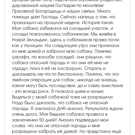
дарованной нашим Господом по молитвам
Пресвятой Богородицы и наших святых. Много
помощи дает Господь. Сейчас напишу о том, что
произошло на прошлой неделе. История такая.
Моя собака забежала на соседний участок, и
соседи пожаловались собачникам. Мы живём в
Новой Зеландии, здесь у собачников права почти
как у полиции. На следующее утро они приехали
ко мне домой и забрали мою собаку. Помимо
штрафа, по жалобе соседей, они решили, что
собака опасной породы и что они её мне не
отдадут, пока я её не кастрирую. Спорить и
доказывать им что-то бесполезно. Понятно, что это
тяжёлая операция для собак, никогда не знаешь,
какие могут быть последствия, да и сама анестезия
- это всегда риск. Я плакала днем и ночью.
Видеться с моей собачкой тоже не разрешили.
Надо было доказать, что собака не опасной
породы. Я заказала ДНК-анализ. Результата ждали
очень долго. Моя бедная собачка провела в
заключении 50 дней! Анализ подтвердил мои
слова, что она не опасной породы и мне
разрешили забрать её домой. Но предстояло ещё