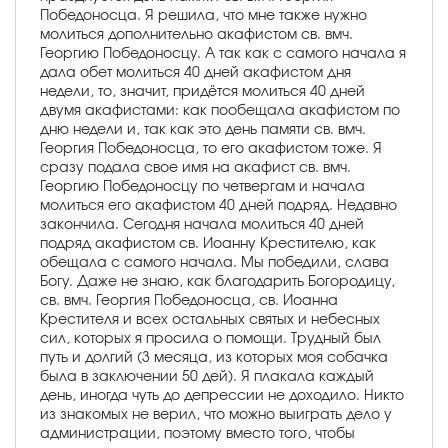
Победоносца. Я решила, что мне также нужно
молиться дополнительно акафистом св. вмч.
Георгию Победоносцу. А так как с самого начала я
дала обет молиться 40 дней акафистом дня
недели, то, значит, придётся молиться 40 дней
двумя акафистами: как пообещала акафистом по
дню недели и, так как это день памяти св. вмч.
Георгия Победоносца, то его акафистом тоже. Я
сразу подала свое имя на акафист св. вмч.
Георгию Победоносцу по четвергам и начала
молиться его акафистом 40 дней подряд. Недавно
закончила. Сегодня начала молиться 40 дней
подряд акафистом св. Иоанну Крестителю, как
обещала с самого начала. Мы победили, слава
Богу. Даже не знаю, как благодарить Богородицу,
св. вмч. Георгия Победоносца, св. Иоанна
Крестителя и всех остальных святых и небесных
сил, которых я просила о помощи. Трудный был
путь и долгий (3 месяца, из которых моя собачка
была в заключении 50 дей). Я плакала каждый
день, иногда чуть до депрессии не доходило. Никто
из знакомых не верил, что можно выиграть дело у
администрации, поэтому вместо того, чтобы