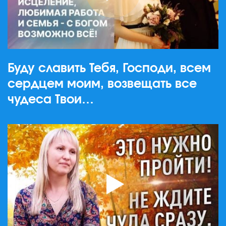
Буду славить Тебя, Господи, всем
сердцем моим, возвещать все
чудеса Твои…