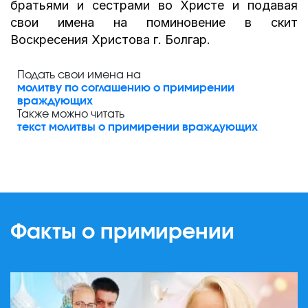
братьями и сестрами во Христе и подавая
свои имена на поминовение в скит
Воскресения Христова г. Болгар.
Подать свои имена на
молитву по соглашению о примирении
враждующих
Также можно читать
текст молитвы о примирении враждующих
Факты о примирении