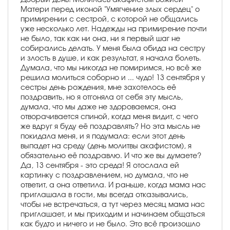
Матери перед иконой "Умягчение злых сердец" о
примирении с сестрой, с которой не общались
уже несколько лет. Надежды на примирение почти
не было, так как ни она, ни я первый шаг не
собирались делать. У меня была обида на сестру
и злость в душе, и как результат, я начала болеть.
Думала, что мы никогда не помиримся, но всё же
решила молиться соборно и ... чудо! 13 сентября у
сестры день рождения, мне захотелось её
поздравить, но я отгоняла от себя эту мысль,
думала, что мы даже не здороваемся, она
отворачивается спиной, когда меня видит, с чего
же вдруг я буду её поздравлять? Но эта мысль не
покидала меня, и я подумала: если этот день
выпадет на среду (день молитвы акафистом), я
обязательно её поздравлю. И что же вы думаете?
Да, 13 сентября - это среда! Я отослала ей
картинку с поздравлением, но думала, что не
ответит, а она ответила. И раньше, когда мама нас
приглашала в гости, мы всегда отказывались,
чтобы не встречаться, а тут через месяц мама нас
приглашает, и мы приходим и начинаем общаться
как будто и ничего и не было. Это всё произошло