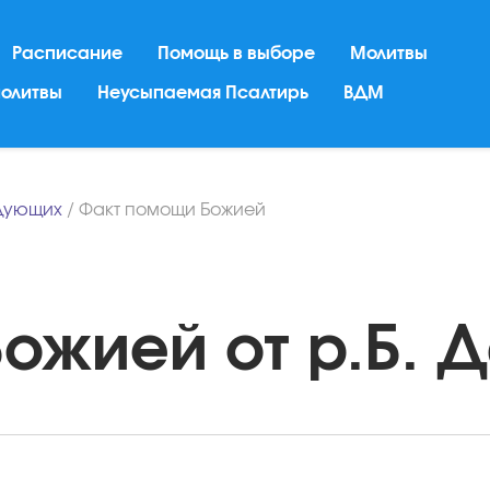
Расписание
Помощь в выборе
Молитвы
молитвы
Неусыпаемая Псалтирь
ВДМ
дующих
/
Факт помощи Божией
жией от р.Б. Да