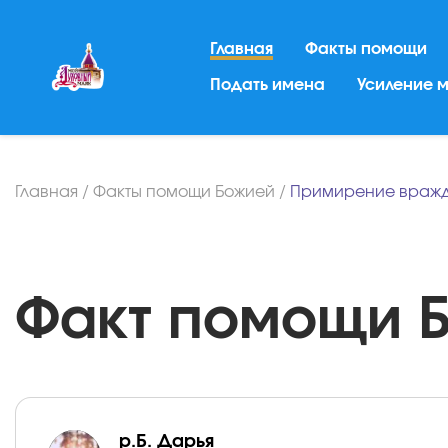
Главная
Факты помощи
Подать имена
Усиление 
Главная
/
Факты помощи Божией
/
Примирение враж
Факт помощи Бо
р.Б. Дарья