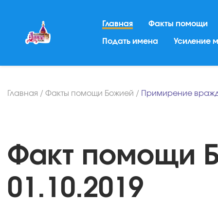
Главная
Факты помощи
Подать имена
Усиление 
Главная
/
Факты помощи Божией
/
Примирение враж
Факт помощи Б
01.10.2019