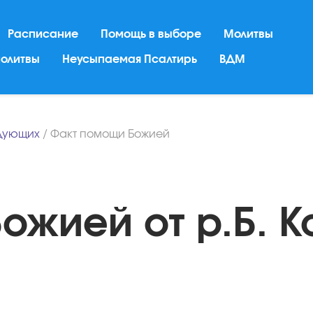
Расписание
Помощь в выборе
Молитвы
молитвы
Неусыпаемая Псалтирь
ВДМ
дующих
/
Факт помощи Божией
ожией от р.Б. К