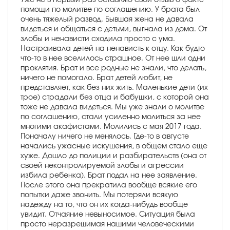
помощи по молитве по соглашению. У брата был
очень тяжелый развод. Бывшая жена не давала
видеться и общаться с детьми, выгнала из дома. От
злобы и ненависти сходила просто с ума.
Настраивала детей на ненависть к отцу. Как будто
что-то в нее вселилось страшное. От нее шли одни
проклятия. Брат и все родные не знали, что делать,
ничего не помогало. Брат детей любит, не
представляет, как без них жить. Маленькие дети (их
трое) страдали без отца и бабушки, с которой она
тоже не давала видеться. Мы уже знали о молитве
по соглашению, стали усиленно молиться за нее
многими акафистами. Молились с мая 2017 года.
Поначалу ничего не менялось. Где-то в августе
начались ужасные искушения, в общем стало еще
хуже. Дошло до полиции и разбирательств (она от
своей неконтролируемой злобы и агрессии
избила ребенка). Брат подал на нее заявление.
После этого она прекратила вообще всякие его
попытки даже звонить. Мы потеряли всякую
надежду на то, что он их когда-нибудь вообще
увидит. Отчаяние невыносимое. Ситуация была
просто неразрешимая нашими человеческими