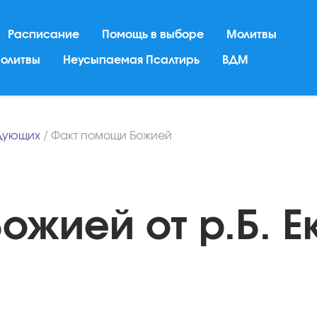
Расписание
Помощь в выборе
Молитвы
молитвы
Неусыпаемая Псалтирь
ВДМ
дующих
/
Факт помощи Божией
ожией от р.Б. Е