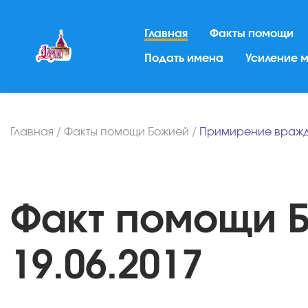
Главная
Факты помощи
Подать имена
Усиление 
Главная
/
Факты помощи Божией
/
Примирение враж
Факт помощи Б
19.06.2017