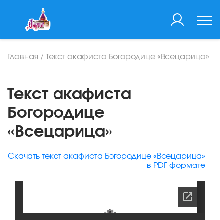
Главная
/
Текст акафиста Богородице «Всецарица»
Текст акафиста
Богородице
«Всецарица»
Скачать текст акафиста Богородице «Всецарица»
в PDF формате