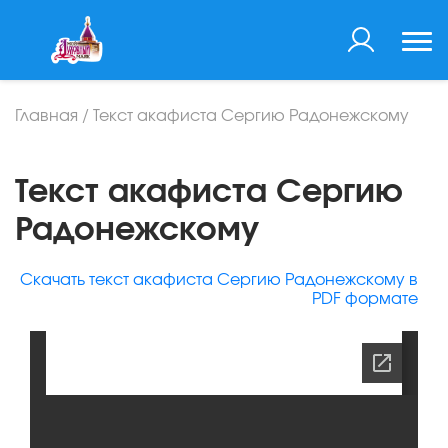
Главная
/
Текст акафиста Сергию Радонежскому
Текст акафиста Сергию
Радонежскому
Скачать текст акафиста Сергию Радонежскому в
PDF формате