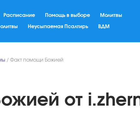
Расписание
Помощь в выборе
Молитвы
молитвы
Неусыпаемая Псалтирь
ВДМ
мы
/
Факт помощи Божией
жией от i.zher