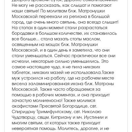
Не могу не рассказать, как слышат и помогают
наши святые! По молитвам блж. Матронушки
Московской переехали из региона в большой
город, где очень много святынь, она всегда слышит!
На стопах в один момент стали разрастаться
бородавки в большом количестве, их становилось
все больше... стала мазать стопы маслом,
освященным на мощах блж. Матронушки
Московской, и в один день я заметила, что они
стали уменьшаться. Сейчас практически все они
исчезли, некоторые сильно уменьшились. Это
самое настоящее чудо, я не пила никаких
таблеток, никаких мазей не использовала.Также
муж устроился на работу, где на рабочем месте
висела заламинированная икона блж. Матроны
Московской. Также часто обращаемся за
помощью в рабочих моментах, и она приходит
зачастую молниеносно! Также молимся
акафистами Пресвятой Богородице, свт.
Спиридону Тримифунтскому, свт. Николаю
Чудотворцу, свщм. Киприану и мч. Иустинии и
многим святым, от которых также приходит
невероятная помощь. Молитесь, дорогие, и не