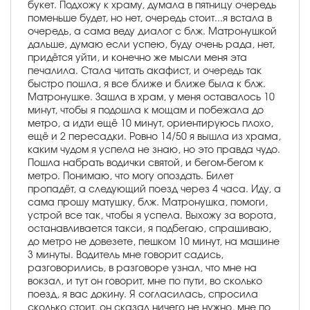
букет. Подхожу к храму, думала в пятницу очередь
поменьше будет, но нет, очередь стоит...я встала в
очередь, а сама веду диалог с блж. Матронушкой
дальше, думаю если успею, буду очень рада, нет,
придётся уйти, и конечно же мысли меня эта
печалила. Стала читать акафист, и очередь так
быстро пошла, я все ближе и ближе была к блж.
Матронушке. Зашла в храм, у меня оставалось 10
минут, чтобы я подошла к мощам и побежала до
метро, а идти ещё 10 минут, ориентируюсь плохо,
ещё и 2 пересадки. Ровно 14/50 я вышла из храма,
каким чудом я успела не знаю, но это правда чудо.
Пошла набрать водички святой, и бегом-бегом к
метро. Понимаю, что могу опоздать. Билет
пропадёт, а следующий поезд через 4 часа. Иду, а
сама прошу матушку, блж. Матронушка, помоги,
устрой все так, чтобы я успела. Выхожу за ворота,
останавливается такси, я подбегаю, спрашиваю,
до метро не довезете, пешком 10 минут, на машине
3 минуты. Водитель мне говорит садись,
разговорились, в разговоре узнал, что мне на
вокзал, и тут он говорит, мне по пути, во сколько
поезд, я вас докину. Я согласилась, спросила
сколько стоит, он сказал ничего не нужно, мне по