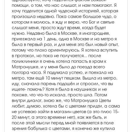
помощи, о том, что нас слышат, и нам помогают. Я
хочу поделится одной чудесной историей, которая
произошла недавно. Пока самое большое чудо, о
котором я молюсь, я жду и верю, что Бог и святые
слышат меня, просто ждут время, когда будет
нужно. Недавно была в Москве, я иногородняя,
приезжала на 1 день, одна в Москве и на метро я
была в первый раз, и для меня это был новый опыт,
потому что плохо ориентируюсь. Я хотела вступить
в протокол, но пока не получается... после
поликлиники я очень хотела попасть в храм к
Матронушке, и у меня было до поезда всего
полтора часа. Я подумала успею, и поехала на
метро, там ещё 10 минут пешком. Вышла из метро,
иду, сначала парень подошёл и спросил, что вы
ищете- помочь? Хотя я была в наушниках и не
похоже, что что-то искала, просто шла. Потом
внутри диалог, знаю же, что Матронушка Цветы
любит, думаю, хотела бы с цветами придти, а сама
не успеваю зайти в магазин цветов (а это плюс 15-
20 минут, а этого времени нет), как же быть, и
после этой мысли перед мной появляется в поле
зрения бабулька с цветами, я конечно же купила