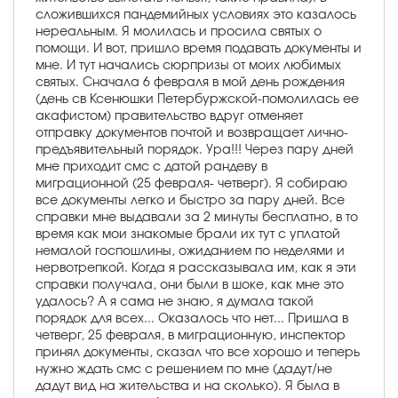
сложившихся пандемийных условиях это казалось
нереальным. Я молилась и просила святых о
помощи. И вот, пришло время подавать документы и
мне. И тут начались сюрпризы от моих любимых
святых. Сначала 6 февраля в мой день рождения
(день св Ксенюшки Петербуржской-помолилась ее
акафистом) правительство вдруг отменяет
отправку документов почтой и возвращает лично-
предъявительный порядок. Ура!!! Через пару дней
мне приходит смс с датой рандеву в
миграционной (25 февраля- четверг). Я собираю
все документы легко и быстро за пару дней. Все
справки мне выдавали за 2 минуты бесплатно, в то
время как мои знакомые брали их тут с уплатой
немалой госпошлины, ожиданием по неделями и
нервотрепкой. Когда я рассказывала им, как я эти
справки получала, они были в шоке, как мне это
удалось? А я сама не знаю, я думала такой
порядок для всех... Оказалось что нет... Пришла в
четверг, 25 февраля, в миграционную, инспектор
принял документы, сказал что все хорошо и теперь
нужно ждать смс с решением по мне (дадут/не
дадут вид на жительства и на сколько). Я была в