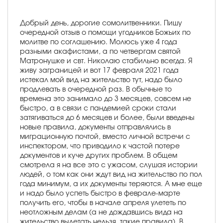
Добрый день, дорогие сомолитвенники. Пишу
очередной отзыв о помощи угодников Божьих по
молитве по соглашению. Молюсь уже 4 года
разными акафистами, а по четвергам святой
Матронушке и свт. Николаю стабильно всегда. Я
живу заграницей и вот 17 февраля 2021 года
истекал мой вид на жительство тут, надо было
продлевать в очередной раз. В обычные то
времена это занимало до 3 месяцев, совсем не
быстро, а в связи с пандемией сроки стали
затягиваться до 6 месяцев и более, были введены
новые правила, документы отправлялись в
миграционную почтой, вместо личной встречи с
инспектором, что приводило к частой потере
документов и куче других проблем. В общем
смотрела я на все это с ужасом, слушая истории
людей, о том как они ждут вид на жительство по пол
года минимум, а их документы теряются. А мне еще
и надо было успеть быстро в феврале-марте
получить его, чтобы в начале апреля улететь по
неотложным делам (а не дождавшись вида на
жительство вылетать нельзя, такие правила). В