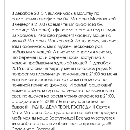
В декабре 2015 г. включилась в молитву по
соглашению акафистом бл. Матроне Московской.
В четверг в 21:00 (время чтения акафиста бл.
старице Матроне) в феврале этого же года в один
из храмов г. Иваново привозят частицу мощей с
иконой Матроны Московской. За то время, что она
там находилась, мы с мужем несколько раз
побывали у мощей. А в начале апреля я узнала,
что беременна, и беременность наступила в
момент пребывания здесь её мощей. 1 декабря
2016 г., это был четверг, у меня начались роды. Я
попросила племянницу помолиться в 21:00 за меня
данным акафистом, так как сама не могла по
понятной причине (рожаю). И самый решающий
момент родов, когда наша девочка появлялась на
свет, пришелся на время чтения акафиста в 21:00,
а родилась в 21:30!!! У Бога случайностей не
бывает!!! ЧУДНЫ ДЕЛА ТВОИ, ГОСПОДИ!!! Святая
Мати Матрона, благодарности нашей нет предела,
любимая ты наша Заступница! Всегда чувствуется
твоя забота о нас и любовь твоя согревающая!!!
Спаси нас, Господи!!!