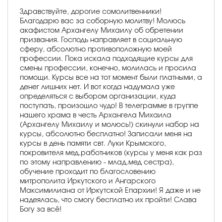
Здравствуйте, дорогие сомолитвенники!
Благодарю вас за соборную молитву! Молюсь
акафистом Архангелу Михаилу об обретении
призвания. Господь направляет в социальную
сферу, абсолютно противоположную моей
профессии. Пока искала подходящие курсы для
смены профессии, конечно, молилась и просила
помощи. Курсы все на тот момент были платными, а
денег лишних нет. И вот когда надумала уже
определяться с выбором организации, куда
поступать, произошло чудо! В телеграмме в группе
нашего храма в честь Архангела Михаила
(Архангелу Михаилу и молюсь!) скинули набор на
курсы, абсолютно бесплатно! Записали меня на
курсы в день памяти свт. Луки Крымского,
покровителя мед.работников (курсы у меня как раз
по этому направлению - млад.мед сестра),
обучение проходит по благословению
митрополита Иркутского и Ангарского
Максимилиана от Иркутской Епархии! Я даже и не
надеялась, что смогу бесплатно их пройти! Слава
Богу за всё!