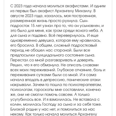
С 2023 года начала молиться акафистами. И одним
из первых был акафист Архангелу Михаилу. В
августе 2023 года, казалось, моя построенная,
размеренная жизнь просто рухнула. Сын-
подросток 15 лет узнал про то, что он усыновлен, и
это было для меня, как гром среди ясного неба. А
для сына и подавно. Всё перевернулось. И еще
одновременно девушка, которая ему нравилась,
его бросила. В общем, сложный подростковый
период не обошел нас стороной. Были все
предпосылки суицидального состояния сына.
Перестал со мной разговаривать и доверять.
Решил, что я его обманула. Не описать словами
всех моих переживаний. Глубокое отчаяние, боль и
переживания сутками были со мной. И я сама
начала впадать в депрессию, панические атаки
накрывали. Зачем-то пошла по психотерапевтам,
психологам, гороскопы мне составляли, конечно
же, они не смогли помочь совсем. А только
усугубилось все. И я взмолилась. Не вставала с
колен, молилась Господу за сына и за себя тоже.
Близкой родни у нас нет, и помолиться за нас
некому. Как только начала молиться Архангелу