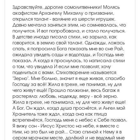
Здравствуйте, дорогие сомолитвенники! Молясь
акафистом Архангелу Михаилу о призвании,
открылся талант - валяние из шерсти игрушек.
Давно мечтала заняться этим, но сомневалась, что
получится. И вот попробовала, и стало получаться.
В детстве иногда писала стихи, но зарыла, как
говорится, в землю свой талант. Однажды, ложась
спать, я попросила Бога показать мне во сне Рай,
ожидала увидеть сады и водопады, и Господь мне
показал. А когда я проснулась, то написала стихи
о том, что увидела И если мне позволят, хочу
поделиться с вами. Стихотворение называется
"Зерно". Мне больно, значит я еще живая, спасибо
Господу за всё! Жила в грехе, не понимая, ну для
чего живут ещё! Прошло полжизни, весь багаж я
растеряла: любовь, надежду, веру - всё зерно.
Жила в грехе, не понимала, ну для чего живут еще!
А Бог, Он ждал, когда душа проснётся, и Ангел мой
Хранитель тоже ждал, когда она как птица
встрепенётся, Господь меня с небес к Себе позвал.
Я вижу сон - Иисус Христос на небе, я вместе с
Ним, но это был не рай... Стою спиной к Нему я в
сером мрачном месте, далёкий и не ведомый мне