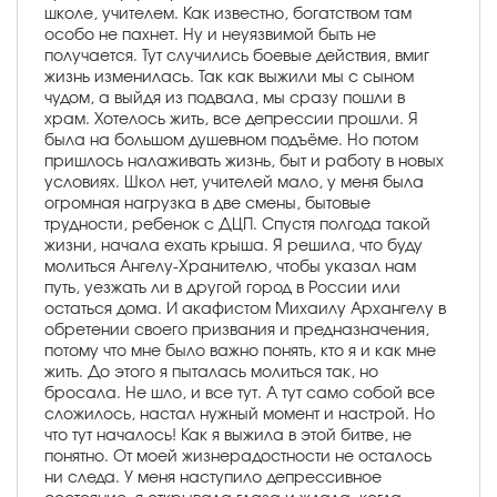
школе, учителем. Как известно, богатством там
особо не пахнет. Ну и неуязвимой быть не
получается. Тут случились боевые действия, вмиг
жизнь изменилась. Так как выжили мы с сыном
чудом, а выйдя из подвала, мы сразу пошли в
храм. Хотелось жить, все депрессии прошли. Я
была на большом душевном подъёме. Но потом
пришлось налаживать жизнь, быт и работу в новых
условиях. Школ нет, учителей мало, у меня была
огромная нагрузка в две смены, бытовые
трудности, ребенок с ДЦП. Спустя полгода такой
жизни, начала ехать крыша. Я решила, что буду
молиться Ангелу-Хранителю, чтобы указал нам
путь, уезжать ли в другой город в России или
остаться дома. И акафистом Михаилу Архангелу в
обретении своего призвания и предназначения,
потому что мне было важно понять, кто я и как мне
жить. До этого я пыталась молиться так, но
бросала. Не шло, и все тут. А тут само собой все
сложилось, настал нужный момент и настрой. Но
что тут началось! Как я выжила в этой битве, не
понятно. От моей жизнерадостности не осталось
ни следа. У меня наступило депрессивное