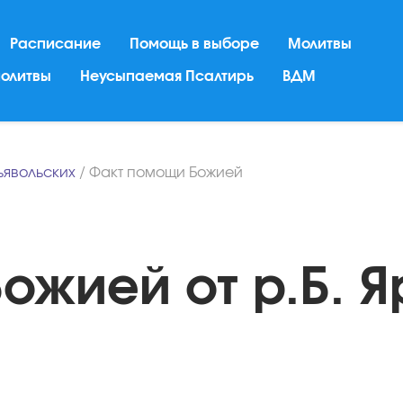
Расписание
Помощь в выборе
Молитвы
молитвы
Неусыпаемая Псалтирь
ВДМ
ьявольских
/
Факт помощи Божией
ожией от р.Б. 