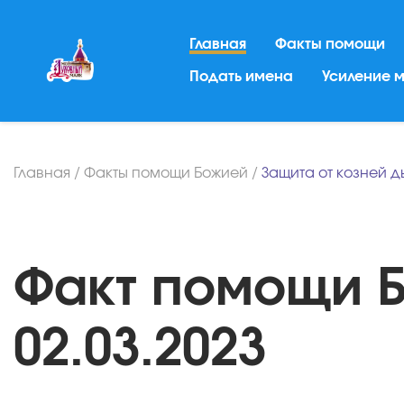
Главная
Факты помощи
Подать имена
Усиление 
Главная
/
Факты помощи Божией
/
Защита от козней д
Факт помощи Б
02.03.2023