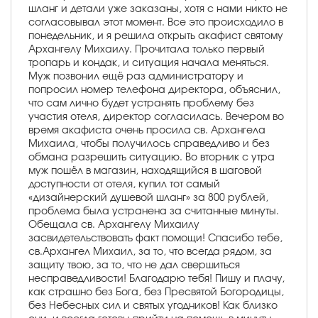
шланг и детали уже заказаны, хотя с нами никто не
согласовывал этот момент. Все это происходило в
понедельник, и я решила открыть акафист святому
Архангелу Михаилу. Прочитала только первый
тропарь и кондак, и ситуация начала меняться.
Муж позвонил ещё раз администратору и
попросил номер телефона директора, объяснил,
что сам лично будет устранять проблему без
участия отеля, директор согласилась. Вечером во
время акафиста очень просила св. Архангела
Михаила, чтобы получилось справедливо и без
обмана разрешить ситуацию. Во вторник с утра
муж пошёл в магазин, находящийся в шаговой
доступности от отеля, купил тот самый
«дизайнерский душевой шланг» за 800 рублей,
проблема была устранена за считанные минуты.
Обещала св. Архангелу Михаилу
засвидетельствовать факт помощи! Спасибо тебе,
св.Архангел Михаил, за то, что всегда рядом, за
защиту твою, за то, что не дал свершиться
несправедливости! Благодарю тебя! Пишу и плачу,
как страшно без Бога, без Пресвятой Богородицы,
без Небесных сил и святых угодников! Как близко