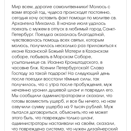
Мир всем, дорогие сомолитвенники! Молюсь с
вами второй год, чудеса происходят постоянно,
сегодня хочу оставить факт помощи по молитве св.
Архангела Михаила. В начале июля удалось
поехать с мужем в отпуск в любимый город Санкт-
Петербург. Поездка оказалась благодатной,
чувствовалась помощь всех святых, которым
молюсь, получилось несколько раз приложиться к
иконе Казанской Божьей Матери в Казанском
соборе, побывать в Морском Соборе,
усыпальнице св. Иоанна Кронштадтского, в
часовне блж. Ксении Петербургской! Слава
Господу за такой подарок! На следующий день
после поездки восстали тёмные силы, так
получилось, что с утра после пробуждения, муж
нечаянно уронил душевой шланг и повредил его.
Мы сообщили администраторам и сказали, что
готовы возместить ущерб, и все бы ничего, но нам
озвучили сумму ущерба на 9 тысяч рублей. Муж
пытался договориться, объяснить,что не может
этого быть, что поврежден только шланг,
администраторы настаивали на своём, сказали,
что повреждена система, что нужен дизайнерский