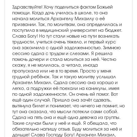
Здравствуйте! Хочу поделиться фактом Божьей
помощи. Когда дочь училась в школе, то она
начала молиться Архангелу Михаилу о её
призвании. Так, по молитвам, она определилась и
поступила в медицинский университет на бюджет.
Слава Богу! Но тут стали новые на пути возникать
трудности, учиться очень тяжело, и первый курс
она закончила с одной задолженностью. Зимнюю
сессию сдала с трудом и слезами. Я решила
помочь дочери и стала молиться за неё. Честно
скажу, я не молилась, а читала, иногда
пропускала или не в то время. Просто у меня
грудной ребёнок. Так и такую молитву услышал
Архангел Михаил. Сдала сессию она хорошо и
легко, а подружки её поехали на каникулы, имея
по одной задолженности. Он очень ей помог. Вот
ещё один случай. Пришла она зачёт сдавать,
вытянула билет и понимает, что ничего не помнит, но
тут она сказала, что мысли потекли сами собой.
Сдала на пять она и ещё одна девочка из группы.
Такие случаи были у неё и ещё. Я обещала, что
обязательно напишу отзыв. Буду молиться за неё и
дальше! Слава Господу Богу! Архангел Михаил,