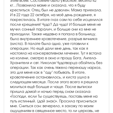
этим всем. Состояние было ужасное, весила 42
кг…Позвонила маме и сказала, что я буду
креститься. Отец был не доволен. Мама приехала.
И в 22 года 22 октября, на моё день рождение, я
покрестилась. В итоге глаз сам по себе исцелился
после крещения! Чудо? Да чудо! И больше меня не
мучил сонный паралич, и больше они ко мне не
приходили. Также недавно я попала в больницу,
было внутреннее кровотечение, разрыв яичника
(киста). В палате была одна, уже готовили к
операции. Но ещё дали мне день, так как я
настояла на консервативном лечении. Тут я встала
на колени, смотрю в окно и прошу Бога, Ангела-
Хранителя и свт. Николая Чудотворца обойтись без
операции. Так как очень тяжело переношу наркоз,
это для меня как в “аду" побывать. В итоге,
кровотечение остановилось, и киста ушла в
следующем месяце. После этого всего я решила
молиться ещё больше и чаще. После выписки
пришла домой и ночью перед сном сказала:
«Господи, если Ты существуешь, поставь меня на
путь истинный. (дай знак)». Просила присниться
мне. Сниться сон: вечерело, я захожу по моим
ощущениям в священное место, то ли церковь, не