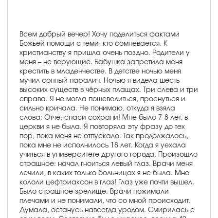
Всем добрый вечер! Хочу поделиться фактами
Божьей помощи с теми, кто сомневается. К
христианству я пришла очень поздно. Родители у
меня – не верующие. Бабушка запретила меня
крестить в младенчестве. В детстве ночью меня
мучил сонный паралич. Ночью я видела шесть
высоких существ в чёрных плащах. Три слева и три
справа. Я не могла пошевелиться, проснуться и
сильно кричала. Не понимаю, откуда я взяла
слова: Отче, спаси сохрани! Мне было 7-8 лет, в
церкви я не была. Я повторяла эту фразу до тех
пор, пока меня не отпускало. Так продолжалось,
пока мне не исполнилось 18 лет. Когда я уехала
учиться в университете другого города. Произошло
страшное: начал гноиться левый глаз. Врачи меня
лечили, в каких только больницах я не была. Мне
кололи цефтриаксон в глаз! Глаз уже почти вышел.
Было страшное зрелище. Врачи пожимали
плечами и не понимали, что со мной происходит.
Думала, останусь навсегда уродом. Смирилась с