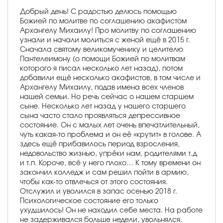
Добрый день! С радостью делюсь помощью
Божией по молитве по соглашению акафистом
Архангелу Михаилу! Про молитву по соглашению
узнали и начали молиться с женой ещё в 2015 г.
Сначала святому великомученику и целителю
Пантелеимону (о помощи Божией по молитвам
которого я писал несколько лет назад), потом
добавили ещё несколько акафистов, в том числе и
Архангелу Михаилу, подав имена всех членов
нашей семьи. Но речь сейчас о нашем старшем
сыне. Несколько лет назад у нашего старшего
сына часто стало проявляться депрессивное
состояние. Он с малых лет очень впечатлительный,
чуть какая-то проблема и он её «крутит» в голове. А
здесь ещё прибавилось период взросления,
недовольство жизнью, упрёки нам, родителями т.д
и т.п. Короче, всё у него плохо… К тому времени он
закончил колледж и сам решил пойти в армию,
чтобы как-то отвлечься от этого состояния.
Отслужил и уволился в запас осенью 2018 г.
Психологическое состояние его только
ухудшилось! Он не находил себе места. На работе
не задерживался больше недели, увольнялся.