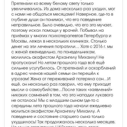
Претензии ко всему белому свету только
увеличивались. Из дома несколько раз уходил, мог
с нами не общаться месяцами! Наверное, где-то в
глубине души он понимал, что его поведение
неправильное. Было очевидно, что его это мучает,
поэтому искал помощи у врачей. Побывал на
приёмах у многих психотерапевтов Петербурга и
Москвы, лежал в нескольких клиниках. Столько
денег на эти лечения потратили… Хотя с 2016 г. мы
с женой еженедельно, по понедельникам,
молились акафистом Архангелу Михаилу! Не
пропускали! Но летом прошлого года всё ещё
сильнее усугубилось. От претензий и оскорблений
в адрес членов нашей семьи он перешёл к
угрозам! Жена от переживаний потеряла сон…И
ещё, он несколько раз говорил, что ему приходят
мысли о самоубийстве…После таких «заявлений»
никаких сомнений в том, что это нападки лукавого
не осталось! Мы с младшим сыном где-то с
середины лета прошлого года начали ежедневно
молиться акафистом Архангелу Михаилу. А
поведение и состояние старшего сына только
ухудшилось! Так продолжалось несколько месяцев.