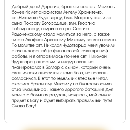
Добрый день! Дорогие, братья и сестры! Молюсь
более 4х лет акафистам Ангелу Хранителю,
свт.Николаю Чудотворцу, блж. Матронушке, и за
сына Покрову Богородице, вмч. Георгию
Победоносцу, недавно и прп. Сергию
Радонежскому стала молиться за него, а также
читаю Акафист Архангелу Михаилу за всю семью.
По молитве свт. Николая Чудотворца меня уволили
с очень хорошей (с финансовой точки зрения)
работы, и я отправилась (точнее свт. Николай
Чудотворец отправил, я никуда ехать не
планировала) в Болгар с сыном, который очень
скептически относится к теме Бога, но поехать
согласился. В этот понедельник впервые читал
акафист Архангелу Михаилу по благословению
отца Владимира, нашего дорогого батюшки! Для
меня это большая радость, надеюсь, мой сынок
придет к Богу и будет выбирать правильный путь!
Слава Богу!