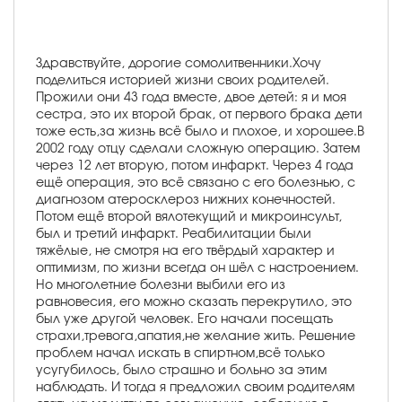
Здравствуйте, дорогие сомолитвенники.Хочу
поделиться историей жизни своих родителей.
Прожили они 43 года вместе, двое детей: я и моя
сестра, это их второй брак, от первого брака дети
тоже есть,за жизнь всё было и плохое, и хорошее.В
2002 году отцу сделали сложную операцию. Затем
через 12 лет вторую, потом инфаркт. Через 4 года
ещё операция, это всё связано с его болезнью, с
диагнозом атеросклероз нижних конечностей.
Потом ещё второй вялотекущий и микроинсульт,
был и третий инфаркт. Реабилитации были
тяжёлые, не смотря на его твёрдый характер и
оптимизм, по жизни всегда он шёл с настроением.
Но многолетние болезни выбили его из
равновесия, его можно сказать перекрутило, это
был уже другой человек. Его начали посещать
страхи,тревога,апатия,не желание жить. Решение
проблем начал искать в спиртном,всё только
усугубилось, было страшно и больно за этим
наблюдать. И тогда я предложил своим родителям