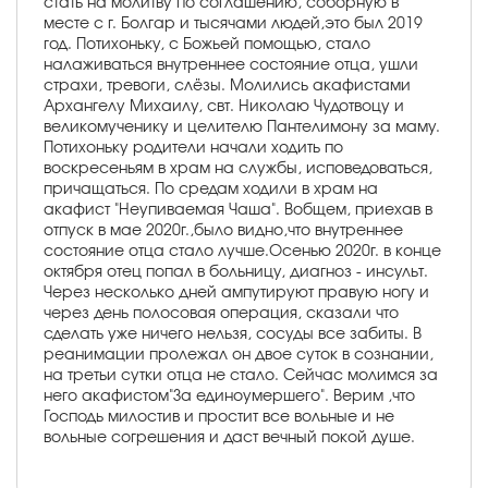
стать на молитву по соглашению, соборную в
месте с г. Болгар и тысячами людей,это был 2019
год. Потихоньку, с Божьей помощью, стало
налаживаться внутреннее состояние отца, ушли
страхи, тревоги, слёзы. Молились акафистами
Архангелу Михаилу, свт. Николаю Чудотвоцу и
великомученику и целителю Пантелимону за маму.
Потихоньку родители начали ходить по
воскресеньям в храм на службы, исповедоваться,
причащаться. По средам ходили в храм на
акафист "Неупиваемая Чаша". Вобщем, приехав в
отпуск в мае 2020г.,было видно,что внутреннее
состояние отца стало лучше.Осенью 2020г. в конце
октября отец попал в больницу, диагноз - инсульт.
Через несколько дней ампутируют правую ногу и
через день полосовая операция, сказали что
сделать уже ничего нельзя, сосуды все забиты. В
реанимации пролежал он двое суток в сознании,
на третьи сутки отца не стало. Сейчас молимся за
него акафистом"За единоумершего". Верим ,что
Господь милостив и простит все вольные и не
вольные согрешения и даст вечный покой душе.