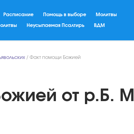
Расписание
Помощь в выборе
Молитвы
молитвы
Неусыпаемая Псалтирь
ВДМ
ьявольских
/
Факт помощи Божией
ожией от р.Б. 