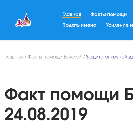
Главная
Факты помощи
Подать имена
Усиление 
Главная
/
Факты помощи Божией
/
Защита от козней д
Факт помощи Б
24.08.2019