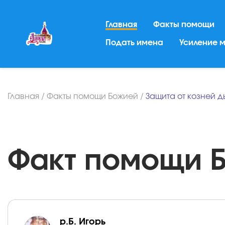
Главная
Факты помощи
Подать имена
Усиление 
Главная
/
Факты помощи Божией
/
Защита от козней д
Факт помощи Бо
р.Б. Игорь