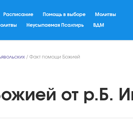
Расписание
Помощь в выборе
Молитвы
молитвы
Неусыпаемая Псалтирь
ВДМ
ьявольских
/
Факт помощи Божией
жией от р.Б. Иг