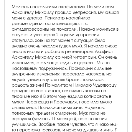
Молюсь несколькими акафистами. По молитвам
Архангелу Михаилу прошла депрессия, мучавшая
меня с детства. Психиатр настойчиво
рекомендовал госпитализацию, т. к.
антидепрессанты не помогали. Начала молиться в
августе, и уже через 2 недели депрессия
отступила, хоть на тот момент ситуация была
внешне очень тяжелая (ушел муж). Я начала снова
писать иконы и работать репетитором. Акафист
Архангелу Михаилу со мной читает сын. Он очень
изменился, стал чаще ходить в церковь. Мы по-
настоящему подружились. Произошли сильные
внутренние изменения: перестала наезжать на
людей, утихла внутренняя брань, появилась
радость жизни! По молитвам Николаю Чудотворцу
средств на все хватает, появились заказы на
писание икон! В этом году ездила копировать в
музеи Череповца и Ярославля, посетила много
святых мест. Появились силы жить. Надеюсь,
потихоньку придет и смирение. Муж пока не
вернулся (молюсь 11 месяцев), но отношения
улучшились. Вообще, такое чувство, что я наконец-
то перестала тосковать и начала дышать и жить. Я